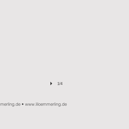
1/4
mmerling.de
•
www.liloemmerling.de