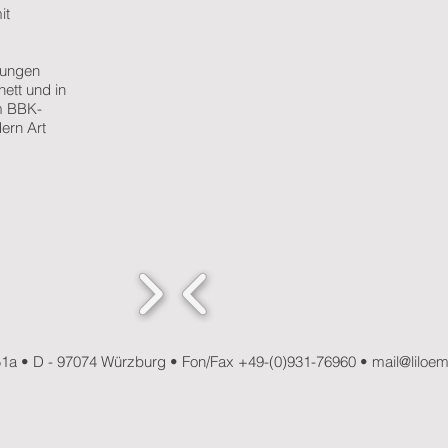
it
lungen
nett
und in
m BBK-
ern Art
51a • D - 97074 Würzburg • Fon/Fax +49-(0)931-76960 •
mail@liloe